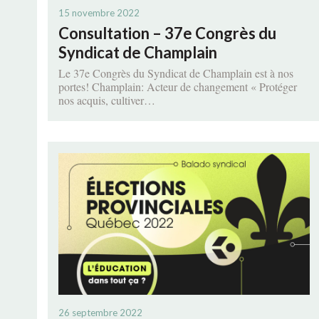
15 novembre 2022
Consultation – 37e Congrès du
Syndicat de Champlain
Le 37e Congrès du Syndicat de Champlain est à nos
portes! Champlain: Acteur de changement « Protéger
nos acquis, cultiver…
26 septembre 2022