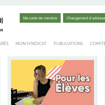
Ma carte de membre
Changement d’adress
RÈS
MON SYNDICAT
PUBLICATIONS
COMIT
CONSEIL D’ADMINISTRATION
CAPSULES VIDÉOS
FORMA
O 2020
EXÉCUTIFS
INFOS
FEMME
PERSONNEL
JOURNAL LE CHAMPLAIN
JEUNE
LOGOS
RÉSUMÉ DES ASSEMBLÉES
ÉDUCAT
RABAIS DES MEMBRES
INFOLETTRE
ÉDUCA