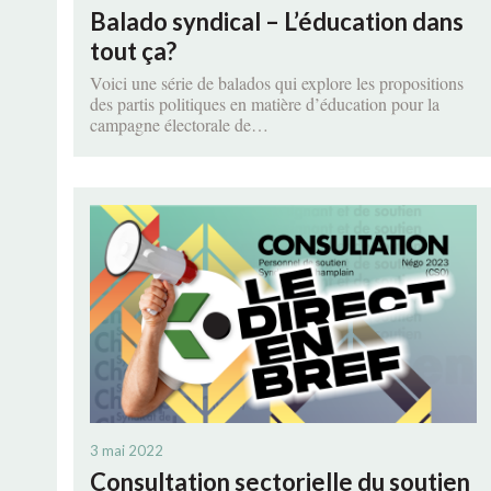
Balado syndical – L’éducation dans
tout ça?
Voici une série de balados qui explore les propositions
des partis politiques en matière d’éducation pour la
campagne électorale de…
3 mai 2022
Consultation sectorielle du soutien