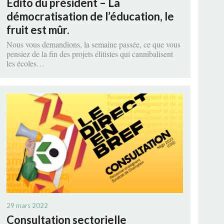
Édito du président – La
démocratisation de l’éducation, le
fruit est mûr.
Nous vous demandions, la semaine passée, ce que vous
pensiez de la fin des projets élitistes qui cannibalisent
les écoles…
29 mars 2022
Consultation sectorielle