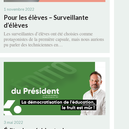
ES
ET SÉCURITÉ DU TRAVAIL
1 novembre 2022
OLITIQUE
Pour les élèves – Surveillante
d’élèves
MENT ACTES-CSQ
Les surveillantes d’élèves ont été choisies comme
protagonistes de la première capsule, mais nous aurions
pu parler des techniciennes en…
TQ
ND
3 mai 2022