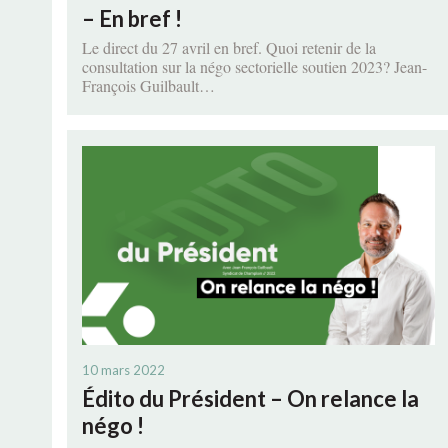
– En bref !
Le direct du 27 avril en bref. Quoi retenir de la
consultation sur la négo sectorielle soutien 2023? Jean-
François Guilbault…
10 mars 2022
Édito du Président – On relance la
négo !