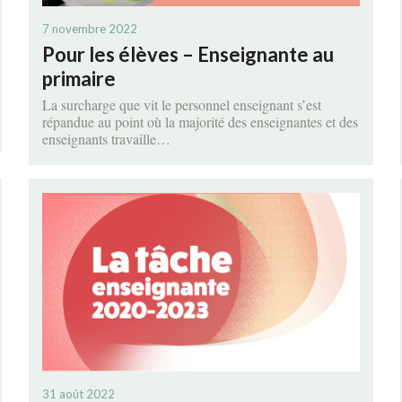
SONDAGES
INFOLETTRE, LES ARCHIV
SANTÉ 
7 novembre 2022
ZONE CONCOURS
COMMUNIQUÉS
SOCIOP
Pour les élèves – Enseignante au
primaire
FOIRE AUX QUESTIONS
MOUVE
La surcharge que vit le personnel enseignant s’est
répandue au point où la majorité des enseignantes et des
MALADIES RESPIRATOIRES
enseignants travaille…
ACTIVITÉS
FONDS DE SOLIDARITÉ F
BOURSES ROBERT-FERLA
31 août 2022