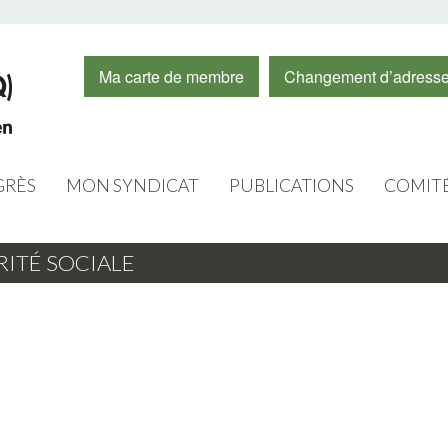
Ma carte de membre
Changement d’adress
RÈS
MON SYNDICAT
PUBLICATIONS
COMIT
CONSEIL D’ADMINISTRATION
CAPSULES VIDÉOS
FORMA
RITÉ SOCIALE
O 2020
EXÉCUTIFS
INFOS
FEMME
PERSONNEL
JOURNAL LE CHAMPLAIN
JEUNE
LOGOS
RÉSUMÉ DES ASSEMBLÉES
ÉDUCAT
RABAIS DES MEMBRES
INFOLETTRE
ÉDUCA