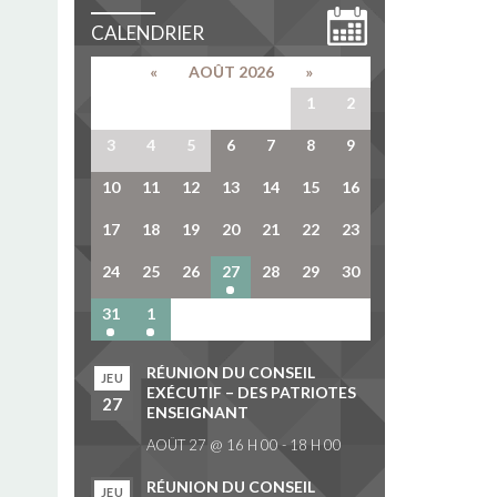
CALENDRIER
«
AOÛT 2026
»
27
28
29
30
31
1
2
3
4
5
6
7
8
9
10
11
12
13
14
15
16
17
18
19
20
21
22
23
24
25
26
27
28
29
30
31
1
2
3
4
5
6
RÉUNION DU CONSEIL
JEU
EXÉCUTIF – DES PATRIOTES
27
ENSEIGNANT
AOÛT 27 @ 16 H 00
-
18 H 00
RÉUNION DU CONSEIL
JEU