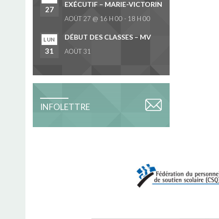
EXÉCUTIF – MARIE-VICTORIN
27
AOÛT 27 @ 16 H 00
-
18 H 00
DÉBUT DES CLASSES – MV
LUN
31
AOÛT 31
INFOLETTRE