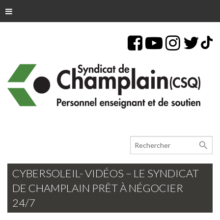
search
CYBERSOLEIL- VIDÉOS – LE SYNDICAT
DE CHAMPLAIN PRÊT À NÉGOCIER
24/7