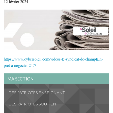
12 février 2024
https://www.cybersoleil.com/videos-le-syndicat-de-champlain-
pret-a-negocier-247/
MA SECTION
DES PATRIOTES ENSEIGNANT
DES PATRIOTES SOUTIEN