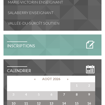
MARIE-VICTORIN ENSEIGNANT
SALABERRY ENSEIGNANT
VALLÉE-DU-SUROÎT SOUTIEN
INSCRIPTIONS
CALENDRIER
«
AOÛT 2026
»
27
28
29
30
31
1
2
3
4
5
6
7
8
9
10
11
12
13
14
15
16