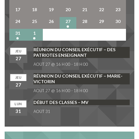
17
18
19
20
21
22
23
24
25
26
27
28
29
30
31
1
2
3
4
5
6
RÉUNION DU CONSEIL EXÉCUTIF – DES
JEU
PATRIOTES ENSEIGNANT
27
AOÛT 27 @ 16 H 00
-
18 H 00
RÉUNION DU CONSEIL EXÉCUTIF – MARIE-
JEU
VICTORIN
27
AOÛT 27 @ 16 H 00
-
18 H 00
DÉBUT DES CLASSES – MV
LUN
31
AOÛT 31