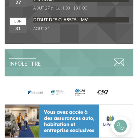
27
AOÛT 27 @ 16 H 00
-
18 H 00
DÉBUT DES CLASSES – MV
LUN
31
AOÛT 31
INFOLETTRE