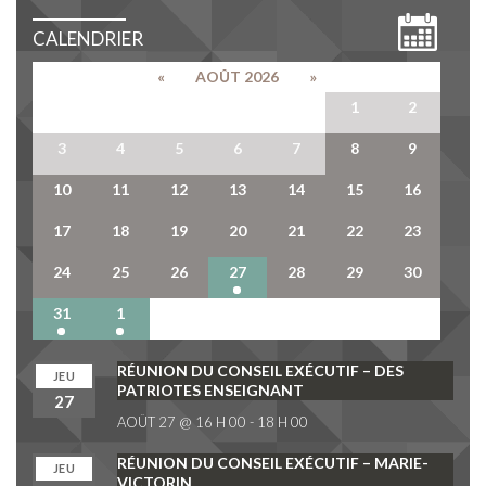
CALENDRIER
«
AOÛT 2026
»
27
28
29
30
31
1
2
3
4
5
6
7
8
9
10
11
12
13
14
15
16
17
18
19
20
21
22
23
24
25
26
27
28
29
30
31
1
2
3
4
5
6
RÉUNION DU CONSEIL EXÉCUTIF – DES
JEU
PATRIOTES ENSEIGNANT
27
AOÛT 27 @ 16 H 00
-
18 H 00
RÉUNION DU CONSEIL EXÉCUTIF – MARIE-
JEU
VICTORIN