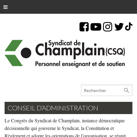
search
CONSEIL D’ADMINISTRATION
Le Congrès du Syndicat de Champlain, instance démocratique
décisionnelle qui gouverne le Syndicat, la Constitution et
Règlement et adopte les orientations de l’organisation, se réunit