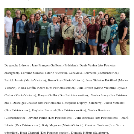
De gauche à droite : Jean-François Guilbault (Président), Denis Vézina (des Patriotes
enseignant), Caroline Manseau (Marie-Victorin),
Geneviève Bourbeau (Coordonnatrice),
Patrick Jasmin (Marie-Victorin), Bruno Roy (Marie-Victorin), Jean Nicholas Robillard (Marie-
Victorin), Nadia Griffin-Picard (Des Patriotes soutien), Julie Rivard (Marie-Victorin), Sylvain
Chabot (Marie-Victorin), Karyne Guillot (Des Patriotes soutien), Sandra Soucy (des Patriotes
ens.), Desneiges Chaussé (des Patriotes ens.), Stéphane Dupray (Salaberry), Judith Moreault
(Des Patriotes ens.), Guylaine Bachand (Des Patriotes soutien), Sandra Boudreau
(Coordonnatrice), Mylène Patino (Des Patriotes ens.), Julie Beauvais (des Patriotes ens.), Mark
Infante (Des Patriotes ens.), Katy Magorka (Marie-Victorin), Caroline Trudeau (Secrétaire-
trésorière), Hoda Charouti (Des Patriotes soutien), Dominic Hébert (Salaberry).