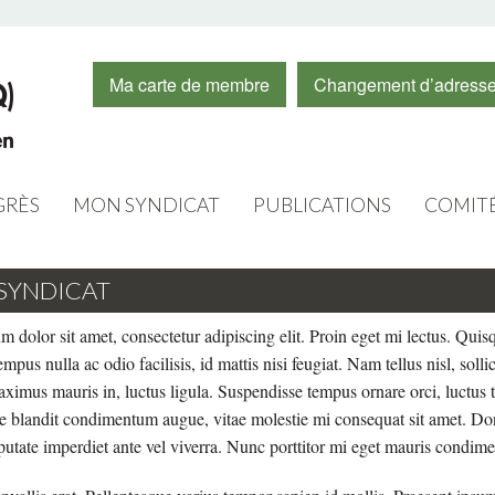
Ma carte de membre
Changement d’adress
RÈS
MON SYNDICAT
PUBLICATIONS
COMIT
CONSEIL D’ADMINISTRATION
CAPSULES VIDÉOS
FORMA
SYNDICAT
O 2020
EXÉCUTIFS
INFOS
FEMME
 dolor sit amet, consectetur adipiscing elit. Proin eget mi lectus. Quisq
PERSONNEL
JOURNAL LE CHAMPLAIN
JEUNE
empus nulla ac odio facilisis, id mattis nisi feugiat. Nam tellus nisl, sol
aximus mauris in, luctus ligula. Suspendisse tempus ornare orci, luctus t
LOGOS
RÉSUMÉ DES ASSEMBLÉES
ÉDUCAT
e blandit condimentum augue, vitae molestie mi consequat sit amet. D
putate imperdiet ante vel viverra. Nunc porttitor mi eget mauris cond
RABAIS DES MEMBRES
INFOLETTRE
ÉDUCA