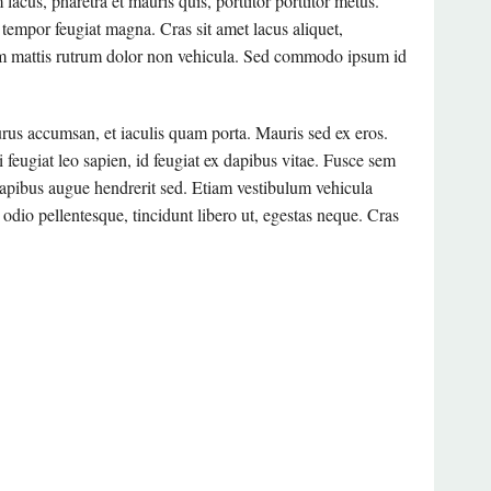
acus, pharetra et mauris quis, porttitor porttitor metus.
ES
ET SÉCURITÉ DU TRAVAIL
empor feugiat magna. Cras sit amet lacus aliquet,
Nam mattis rutrum dolor non vehicula. Sed commodo ipsum id
OLITIQUE
MENT ACTES-CSQ
purus accumsan, et iaculis quam porta. Mauris sed ex eros.
 feugiat leo sapien, id feugiat ex dapibus vitae. Fusce sem
l dapibus augue hendrerit sed. Etiam vestibulum vehicula
TQ
 odio pellentesque, tincidunt libero ut, egestas neque. Cras
ND