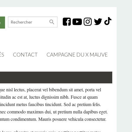
search
e
ÉS
CONTACT
CAMPAGNE DU X MAUVE
TION PROFESSIONNELLE
SIÈGE SOCIAL (LONGUEUIL)
S
BUREAU DE SALABERRY-DE-VALLEYFIELD
ue nisl lectus, placerat vel bibendum sit amet, porta vel
S
RELATIONS AVEC LES MÉDIAS
licitudin ac est at, luctus dignissim nibh. Fusce at quam
incidunt metus faucibus tincidunt. Sed ac pretium felis.
ION DES ADULTES
onec commodo maximus dui, ut pretium nulla dapibus eget.
imentum condimentum. Mauris posuere vehicula consectetur.
TION SYNDICALE