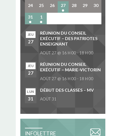
24
25
26
27
28
29
30
31
1
2
3
4
5
6
RÉUNION DU CONSEIL
JEU
EXÉCUTIF – DES PATRIOTES
27
ENSEIGNANT
AOÛT 27 @ 16 H 00
-
18 H 00
RÉUNION DU CONSEIL
JEU
EXÉCUTIF – MARIE-VICTORIN
27
AOÛT 27 @ 16 H 00
-
18 H 00
DÉBUT DES CLASSES – MV
LUN
31
AOÛT 31
INFOLETTRE