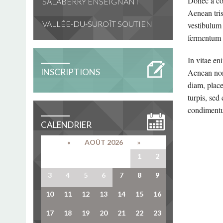
Donec a con
SALABERRY ENSEIGNANT
Aenean tris
VALLÉE-DU-SUROÎT SOUTIEN
vestibulum
fermentum 
In vitae en
INSCRIPTIONS
Aenean non 
diam, place
turpis, sed
condimentu
CALENDRIER
«
AOÛT 2026
»
27
28
29
30
31
1
2
3
4
5
6
7
8
9
10
11
12
13
14
15
16
17
18
19
20
21
22
23