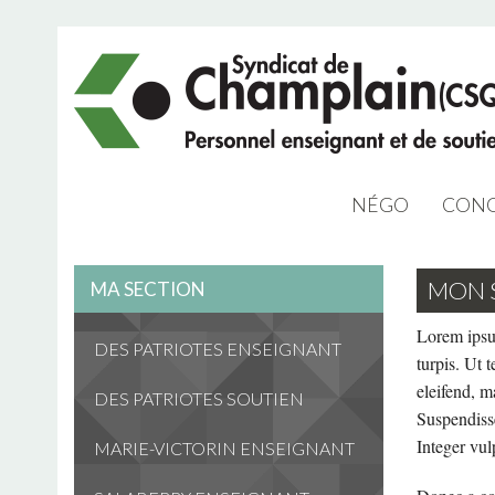
NÉGO
CONG
NÉGO 2023
MON 
MA SECTION
ARCHIVES NÉG
Lorem ipsum
DES PATRIOTES ENSEIGNANT
turpis. Ut t
eleifend, m
DES PATRIOTES SOUTIEN
Suspendiss
Integer vul
MARIE-VICTORIN ENSEIGNANT