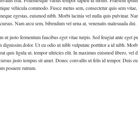
vallis erat. Pellentesque varius tempor sapien id mollis. Praesent ipsum l
SONDAGES
INFOLETTRE, LES ARCHIV
SANTÉ 
tique vehicula commodo. Fusce metus sem, consectetur quis sem vitae, t
 neque egestas, euismod nibh. Morbi lacinia vel nulla quis pulvinar. 
ZONE CONCOURS
COMMUNIQUÉS
SOCIOP
cursus. Nam arcu sem, bibendum vel urna at, venenatis malesuada dui.
FOIRE AUX QUESTIONS
MOUVE
im ut justo fermentum faucibus eget vitae turpis. Sed feugiat ante eget 
MALADIES RESPIRATOIRES
dignissim dolor. Ut eu odio ut nibh vulputate porttitor a id nibh. Morbi
rat quis ligula ut, tempor ultricies elit. In maximus euismod libero, ve
ACTIVITÉS
FONDS DE SOLIDARITÉ F
 cursus justo tempus sit amet. Donec convallis ut felis id tempor. Duis eu
m posuere rutrum.
BOURSES ROBERT-FERLA