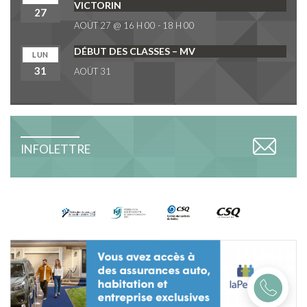
VICTORIN
27
AOÛT 27 @ 16 H 00
-
18 H 00
DÉBUT DES CLASSES – MV
LUN
31
AOÛT 31
INFOLETTRE