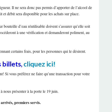
ES
ET SÉCURITÉ DU TRAVAIL
igueur. Il ne sera donc pas permis d’apporter de l’alcool de
OLITIQUE
it et débit sera disponible pour les achats sur place.
MENT ACTES-CSQ
 bouteille d’eau réutilisable doivent s’assurer qu’elle soit
procéderont à une vérification et demanderont poliment, au
TQ
nt certains frais, pour les personnes qui le désirent.
ND
billets,
cliquez ici!
t! Si vous préférez ne faire qu’une transaction pour votre
 à nous présenter à la porte le 19 juin.
arrivés, premiers servis.