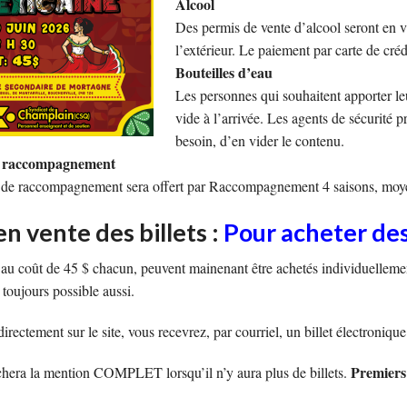
Alcool
SONDAGES
INFOLETTRE, LES ARCHIV
SANTÉ 
Des permis de vente d’alcool seront en v
ZONE CONCOURS
COMMUNIQUÉS
SOCIOP
l’extérieur. Le paiement par carte de créd
Bouteilles d’eau
FOIRE AUX QUESTIONS
MOUVE
Les personnes qui souhaitent apporter leur
vide à l’arrivée. Les agents de sécurité 
MALADIES RESPIRATOIRES
besoin, d’en vider le contenu.
e raccompagnement
ACTIVITÉS
FONDS DE SOLIDARITÉ F
de raccompagnement sera offert par Raccompagnement 4 saisons, moyenna
BOURSES ROBERT-FERLA
n vente des billets :
Pour acheter des 
, au coût de 45 $ chacun, peuvent mainenant être achetés individuellemen
t toujours possible aussi.
irectement sur le site, vous recevrez, par courriel, un billet électronique
Premiers 
ichera la mention COMPLET lorsqu’il n’y aura plus de billets.