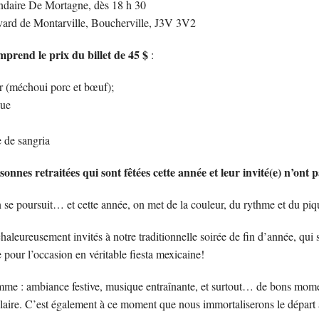
ndaire De Mortagne, dès 18 h 30
vard de Montarville, Boucherville, J3V 3V2
prend le prix du billet de 45 $
:
r (méchoui porc et bœuf);
que
 de sangria
onnes retraitées qui sont fêtées cette année et leur invité(e) n’ont p
n se poursuit… et cette année, on met de la couleur, du rythme et du piq
haleureusement invités à notre traditionnelle soirée de fin d’année, qui
 pour l’occasion en véritable fiesta mexicaine!
me : ambiance festive, musique entraînante, et surtout… de bons momen
laire. C’est également à ce moment que nous immortaliserons le départ à