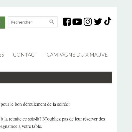
search
e
ÉS
CONTACT
CAMPAGNE DU X MAUVE
TION PROFESSIONNELLE
SIÈGE SOCIAL (LONGUEUIL)
S
BUREAU DE SALABERRY-DE-VALLEYFIELD
S
RELATIONS AVEC LES MÉDIAS
pour le bon déroulement de la soirée :
ION DES ADULTES
à la retraite ce soir-là? N’oubliez pas de leur réserver des
TION SYNDICALE
gnatrice à votre table.