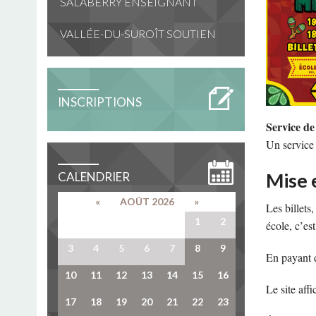
SALABERRY ENSEIGNANT
VALLÉE-DU-SUROÎT SOUTIEN
INSCRIPTIONS
Service d
Un service 
Mise e
CALENDRIER
«
AOÛT 2026
»
Les billets
27
28
29
30
31
1
2
école, c’es
3
4
5
6
7
8
9
En payant d
10
11
12
13
14
15
16
Le site aff
17
18
19
20
21
22
23