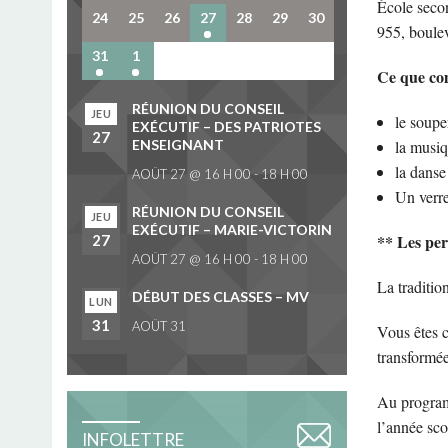
École seco
24
25
26
27
28
29
30
955, boule
31
1
2
3
4
5
6
Ce que com
RÉUNION DU CONSEIL
JEU
le soupe
EXÉCUTIF – DES PATRIOTES
27
ENSEIGNANT
la musi
la danse
AOÛT 27 @ 16 H 00
-
18 H 00
Un verre
RÉUNION DU CONSEIL
JEU
EXÉCUTIF – MARIE-VICTORIN
** Les pers
27
AOÛT 27 @ 16 H 00
-
18 H 00
La traditio
DÉBUT DES CLASSES – MV
LUN
31
AOÛT 31
Vous êtes c
transformée
Au program
l’année sco
INFOLETTRE