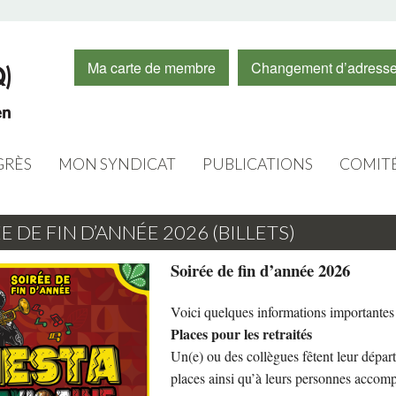
Ma carte de membre
Changement d’adress
RÈS
MON SYNDICAT
PUBLICATIONS
COMIT
CONSEIL D’ADMINISTRATION
CAPSULES VIDÉOS
FORMA
E DE FIN D’ANNÉE 2026 (BILLETS)
O 2020
EXÉCUTIFS
INFOS
FEMME
Soirée de fin d’année 2026
PERSONNEL
JOURNAL LE CHAMPLAIN
JEUNE
Voici quelques informations importantes 
LOGOS
RÉSUMÉ DES ASSEMBLÉES
ÉDUCAT
Places pour les retraités
Un(e) ou des collègues fêtent leur départ 
RABAIS DES MEMBRES
INFOLETTRE
ÉDUCA
places ainsi qu’à leurs personnes accompa