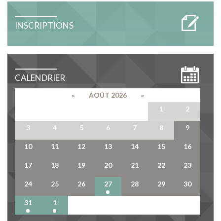
INSCRIPTIONS
CALENDRIER
«
AOÛT 2026
»
27
28
29
30
31
1
2
3
4
5
6
7
8
9
10
11
12
13
14
15
16
17
18
19
20
21
22
23
24
25
26
27
28
29
30
31
1
2
3
4
5
6