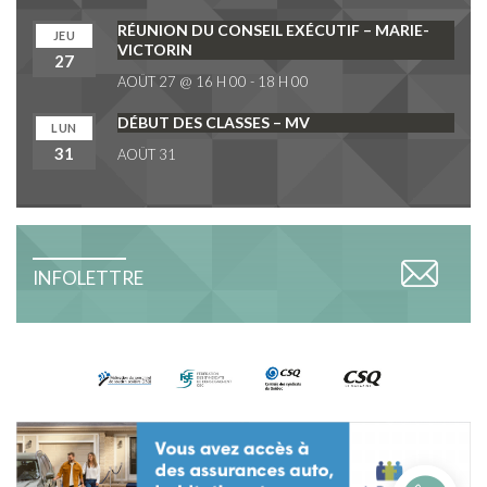
RÉUNION DU CONSEIL EXÉCUTIF – MARIE-
JEU
VICTORIN
27
AOÛT 27 @ 16 H 00
-
18 H 00
DÉBUT DES CLASSES – MV
LUN
31
AOÛT 31
INFOLETTRE