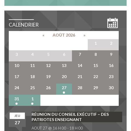
CALENDRIER
«
AOÛT 2026
»
27
28
29
30
31
1
2
3
4
5
6
7
8
9
10
11
12
13
14
15
16
17
18
19
20
21
22
23
24
25
26
27
28
29
30
31
1
2
3
4
5
6
RÉUNION DU CONSEIL EXÉCUTIF – DES
JEU
PATRIOTES ENSEIGNANT
27
AOÛT 27 @ 16 H 00
-
18 H 00