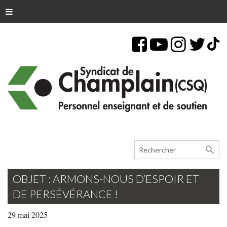
search
OBJET : ARMONS-NOUS D’ESPOIR ET
DE PERSÉVÉRANCE !
29 mai 2025