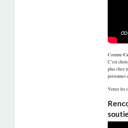
Ca
Comme
C’est chois
plus chez n
personnes q
Venez les c
Renco
souti