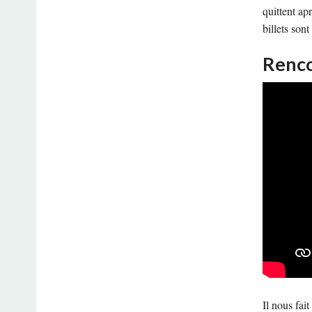
quittent ap
billets son
Renco
Il nous fai