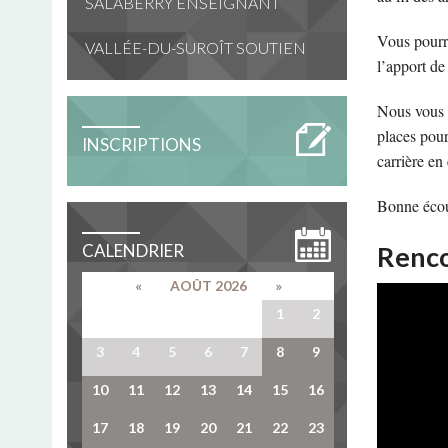
SALABERRY ENSEIGNANT
Vous pourre
VALLÉE-DU-SUROÎT SOUTIEN
l’apport de
Nous vous in
places pour
INSCRIPTIONS
carrière en
Bonne écou
CALENDRIER
Renco
«
AOÛT 2026
»
27
28
29
30
31
1
2
3
4
5
6
7
8
9
10
11
12
13
14
15
16
17
18
19
20
21
22
23