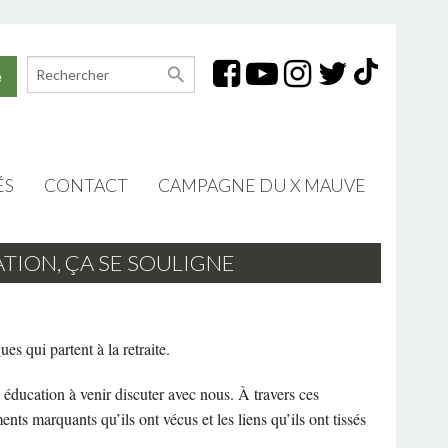
search
e
ÉS
CONTACT
CAMPAGNE DU X MAUVE
TION PROFESSIONNELLE
SIÈGE SOCIAL (LONGUEUIL)
ATION, ÇA SE SOULIGNE
S
BUREAU DE SALABERRY-DE-VALLEYFIELD
S
RELATIONS AVEC LES MÉDIAS
ues qui partent à la retraite.
ION DES ADULTES
éducation à venir discuter avec nous. À travers ces
TION SYNDICALE
ments marquants qu’ils ont vécus et les liens qu’ils ont tissés