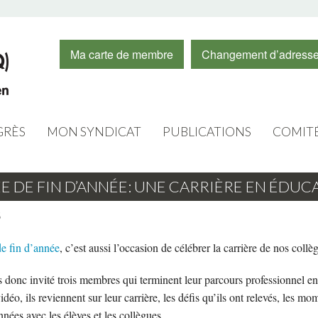
Ma carte de membre
Changement d’adress
RÈS
MON SYNDICAT
PUBLICATIONS
COMIT
CONSEIL D’ADMINISTRATION
CAPSULES VIDÉOS
FORMA
E DE FIN D’ANNÉE: UNE CARRIÈRE EN ÉDUC
O 2020
EXÉCUTIFS
INFOS
FEMME
6
PERSONNEL
JOURNAL LE CHAMPLAIN
JEUNE
de fin d’année
, c’est aussi l’occasion de célébrer la carrière de nos collèg
LOGOS
RÉSUMÉ DES ASSEMBLÉES
ÉDUCAT
donc invité trois membres qui terminent leur parcours professionnel en 
RABAIS DES MEMBRES
INFOLETTRE
ÉDUCA
déo, ils reviennent sur leur carrière, les défis qu’ils ont relevés, les mo
années avec les élèves et les collègues.