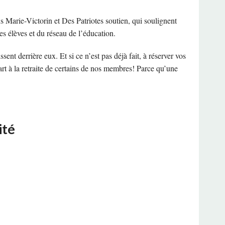
ES
ET SÉCURITÉ DU TRAVAIL
s Marie-Victorin et Des Patriotes soutien, qui soulignent
OLITIQUE
es élèves et du réseau de l’éducation.
MENT ACTES-CSQ
ssent derrière eux. Et si ce n’est pas déjà fait, à réserver vos
rt à la retraite de certains de nos membres! Parce qu’une
TQ
ND
ité