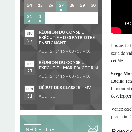
24
25
26
27
28
29
30
31
1
2
3
4
5
6
RÉUNION DU CONSEIL
JEU
EXÉCUTIF – DES PATRIOTES
27
ENSEIGNANT
Il nous fai
AOÛT 27 @ 16 H 00
-
18 H 00
série de vi
cet été.
RÉUNION DU CONSEIL
JEU
EXÉCUTIF – MARIE-VICTORIN
27
Serge Mo
AOÛT 27 @ 16 H 00
-
18 H 00
Lucille-Tea
DÉBUT DES CLASSES – MV
humour et 
LUN
développer 
31
AOÛT 31
Venez célé
prochain, 1
INFOLETTRE
Renco