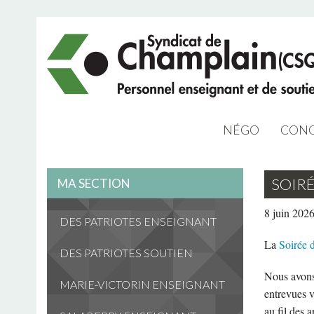
NÉGO
CONG
NÉGO 2023
SOIRÉ
MA SECTION
ARCHIVES NÉG
8 juin 202
DES PATRIOTES ENSEIGNANT
La
Soirée 
DES PATRIOTES SOUTIEN
Nous avons 
MARIE-VICTORIN ENSEIGNANT
entrevues vi
au fil des 