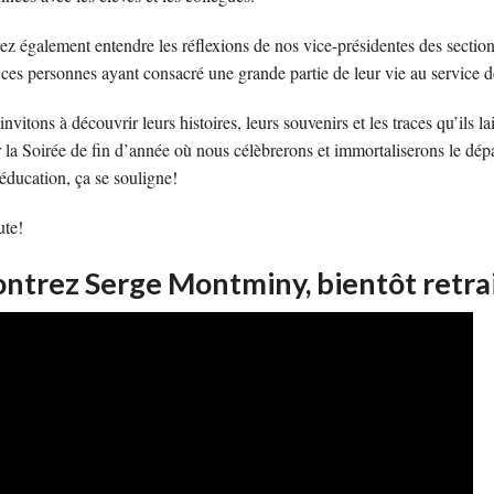
SONDAGES
INFOLETTRE, LES ARCHIV
SANTÉ 
z également entendre les réflexions de nos vice-présidentes des section
ZONE CONCOURS
COMMUNIQUÉS
SOCIOP
 ces personnes ayant consacré une grande partie de leur vie au service d
FOIRE AUX QUESTIONS
MOUVE
vitons à découvrir leurs histoires, leurs souvenirs et les traces qu’ils lai
 la Soirée de fin d’année où nous célèbrerons et immortaliserons le dépa
MALADIES RESPIRATOIRES
 éducation, ça se souligne!
ACTIVITÉS
FONDS DE SOLIDARITÉ F
te!
BOURSES ROBERT-FERLA
ntrez Serge Montminy, bientôt retra