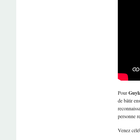
Guyl
Pour
de bâtir en
reconnaissa
personne re
Venez céléb