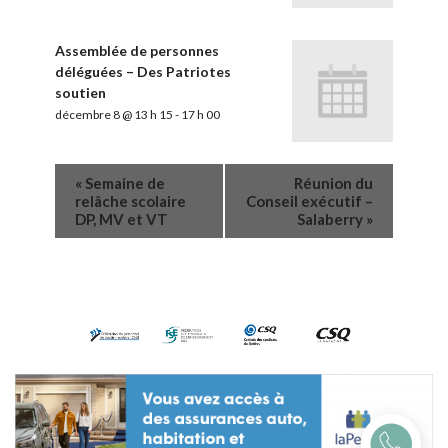
Assemblée de personnes
déléguées – Des Patriotes
soutien
décembre 8 @ 13 h 15
-
17 h 00
«
Semaine de
Réunion du
relâche scolaire
Conseil exécutif –
DP, MV et VT
Salaberry
»