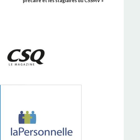
précaire et les stagiaires du CSSMV
»