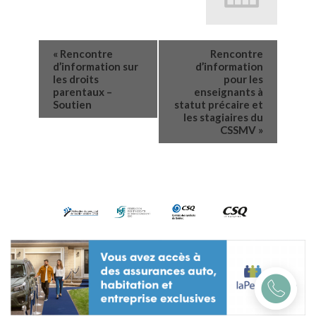
«
Rencontre
Rencontre
d’information sur
d’information
les droits
pour les
parentaux –
enseignants à
Soutien
statut précaire et
les stagiaires du
CSSMV
»