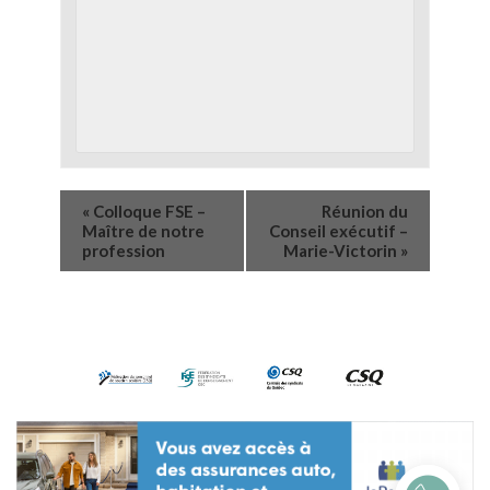
«
Colloque FSE –
Réunion du
Maître de notre
Conseil exécutif –
profession
Marie-Victorin
»