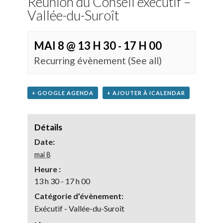
Réunion du Conseil exécutif –
Vallée-du-Suroît
MAI 8 @ 13 H 30
17 H 00
-
Recurring évènement
(See all)
+ GOOGLE AGENDA
+ AJOUTER À ICALENDAR
Détails
Date:
mai 8
Heure :
13 h 30 - 17 h 00
Catégorie d’évènement:
Exécutif - Vallée-du-Suroît