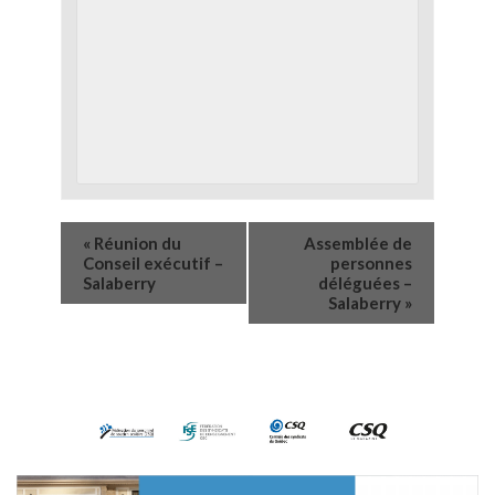
«
Réunion du
Assemblée de
Conseil exécutif –
personnes
Salaberry
déléguées –
Salaberry
»