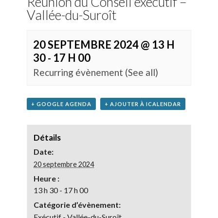
Réunion du Conseil exécutif –
Vallée-du-Suroît
20 SEPTEMBRE 2024 @ 13 H
30
17 H 00
-
Recurring évènement
(See all)
+ GOOGLE AGENDA
+ AJOUTER À ICALENDAR
Détails
Date:
20 septembre 2024
Heure :
13 h 30 - 17 h 00
Catégorie d’évènement:
Exécutif - Vallée-du-Suroît