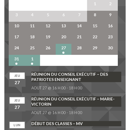
27
28
29
30
31
1
2
3
4
5
6
7
8
9
10
11
12
13
14
15
16
17
18
19
20
21
22
23
24
25
26
27
28
29
30
31
1
2
3
4
5
6
RÉUNION DU CONSEIL EXÉCUTIF – DES
JEU
PATRIOTES ENSEIGNANT
27
AOÛT 27 @ 16 H 00
-
18 H 00
RÉUNION DU CONSEIL EXÉCUTIF – MARIE-
JEU
VICTORIN
27
AOÛT 27 @ 16 H 00
-
18 H 00
DÉBUT DES CLASSES – MV
LUN