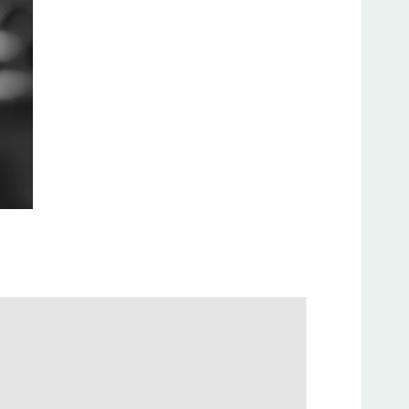
ES
ET SÉCURITÉ DU TRAVAIL
OLITIQUE
MENT ACTES-CSQ
TQ
ND