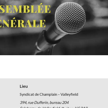
SONDAGES
INFOLETTRE, LES ARCHIV
SANTÉ 
ZONE CONCOURS
COMMUNIQUÉS
SOCIOP
FOIRE AUX QUESTIONS
MOUVE
MALADIES RESPIRATOIRES
ACTIVITÉS
FONDS DE SOLIDARITÉ F
BOURSES ROBERT-FERLA
Lieu
Syndicat de Champlain – Valleyfield
394, rue Dufferin, bureau 204