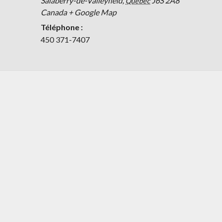
Salaberry-de-Valleyfield
,
J6S 2A8
Québec
Canada
+ Google Map
Téléphone :
450 371-7407