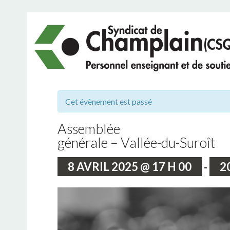
NÉGO
CONG
Cet évènement est passé
NÉGO 2023
Assemblée
générale – Vallée-du-Suroît
ARCHIVES NÉG
8 AVRIL 2025 @ 17 H 00
2
-