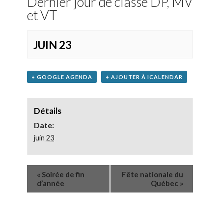
Dernier jour de classe DP, MV
et VT
JUIN 23
+ GOOGLE AGENDA
+ AJOUTER À ICALENDAR
Détails
Date:
juin 23
«
Soirée de fin
Fête nationale du
d’année
Québec
»